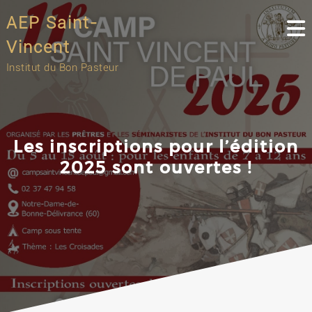
Skip
AEP Saint-
to
content
Vincent
Institut du Bon Pasteur
Les inscriptions pour l’édition
2025 sont ouvertes !